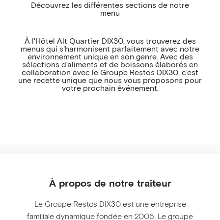
Découvrez les différentes sections de notre
MENU ALLERGÈNE ET VEGAN
menu
COCKTAIL DÎNATOIRE
À l'Hôtel Alt Quartier DIX30, vous trouverez des
VINS & BOISSONS
menus qui s'harmonisent parfaitement avec notre
environnement unique en son genre. Avec des
sélections d'aliments et de boissons élaborés en
FORFAIT RÉUNION
collaboration avec le Groupe Restos DIX30, c'est
une recette unique que nous vous proposons pour
FORFAIT RÉUNION VIP
votre prochain événement.
FORFAIT MARIAGE
FORFAIT FESTIF
À propos de notre traiteur
Le Groupe Restos DIX30 est une entreprise
familiale dynamique fondée en 2006. Le groupe