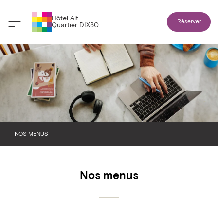
Hôtel Alt
Réserver
Quartier DIX30
NOS MENUS
PETIT-DÉJEUNER
Nos menus
PAUSE ET COLLATION
LUNCH
SOUPER