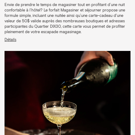
Envie de prendre le temps de magasiner tout en profitant d’une nuit
confortable à l’hôtel? Le forfait Magasiner et séjourner propose une
formule simple, incluant une nuitée ainsi qu’une carte-cadeau d'une
valeur de 50$ valide auprès des nombreuses boutiques et adresses
participantes du Quartier DIX30, cette carte vous permet de profiter
pleinement de votre escapade magasinage.
Détails