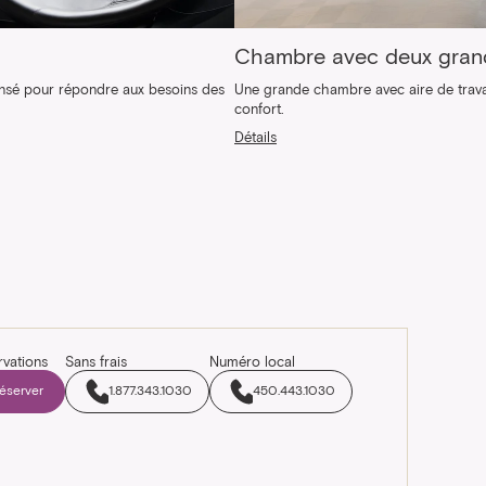
Chambre avec deux grand
nsé pour répondre aux besoins des
Une grande chambre avec aire de trava
confort.
Détails
rvations
Sans frais
Numéro local
éserver
1.877.343.1030
450.443.1030