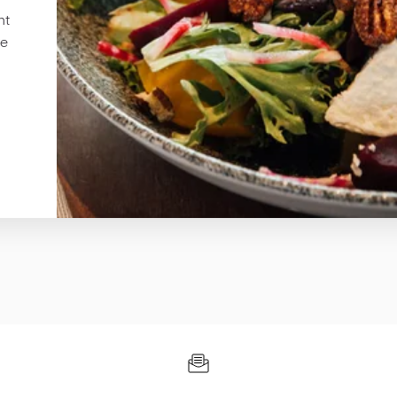
nt
re