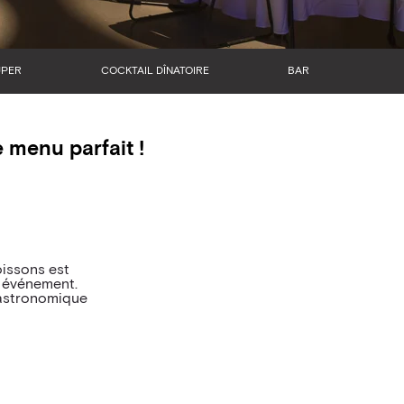
UPER
COCKTAIL DÎNATOIRE
BAR
 menu parfait !
oissons est
 événement.
gastronomique