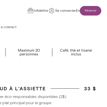
Infolettre
Se connecter
En
Réserver
O & CONTACT
Maximum 20
Café, thé et tisane
personnes
inclus
UD À L'ASSIETTE
33 $
ter éco-responsables disponibles (2$)
e plat principal pour le groupe