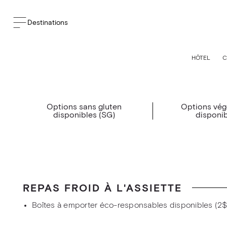
Retour aux menus banquets
Destinations
HÔTEL
C
Options sans gluten
Options vég
disponibles (SG)
disponib
REPAS FROID À L'ASSIETTE
Boîtes à emporter éco-responsables disponibles (2$