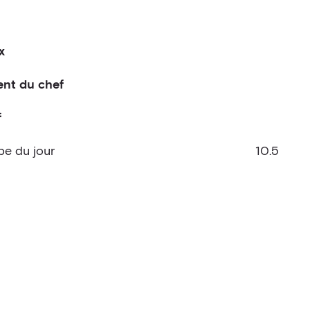
x
erde
nt du chef
f
e coco ♥
pe du jour
10.5
 (version végétarienne disponible)
poulet
tofu