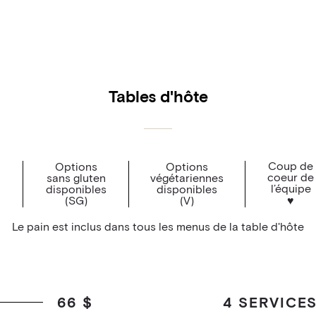
rées, suprêmes
n
Grenoble, gouda,
mage suisse,
Tables d'hôte
elots, olives
aigrette à
houmous et
enades et herbes
Coup de
Options
Options
coeur de
sans gluten
végétariennes
l’équipe
disponibles
disponibles
frits
(SG)
(V)
♥
 haricots noirs,
terre au vin
Le pain est inclus dans tous les menus de la table d'hôte
ti, raisins secs
tte et poivron
, tomates,
66 $
4 SERVICE
mayonnaise au