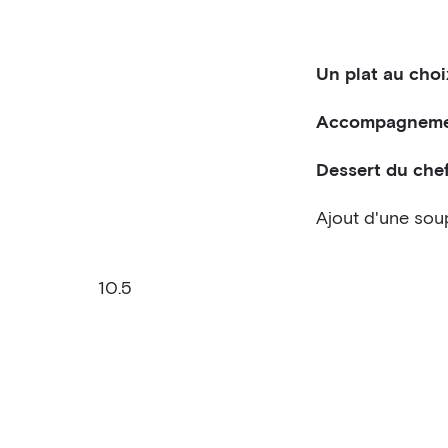
Un plat au choi
Saumon salsa v
Accompagneme
Dessert du che
Poulet au lait d
Ajout d'une sou
Porc Stroganoff
Général Tao au 
10.5
Général Tao au 