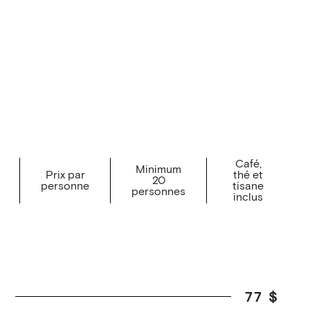
Café,
Minimum
Prix par
thé et
20
personne
tisane
personnes
inclus
S
77 $