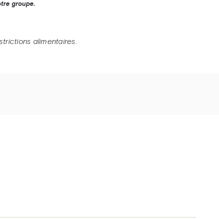
let ou de veau piccata, servie avec polenta
otre groupe.
rictions alimentaires.
.