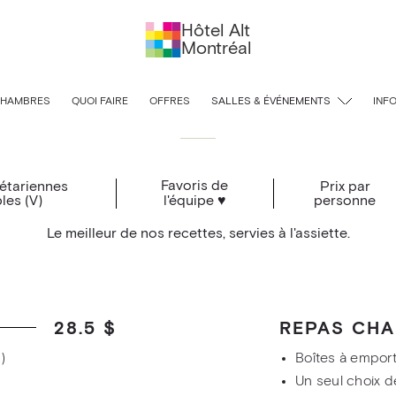
Hôtel Alt
Montréal
À l'assiette
HAMBRES
QUOI FAIRE
OFFRES
SALLES & ÉVÉNEMENTS
INF
Favoris de
étariennes
Prix par
les (V)
l'équipe ♥
personne
Le meilleur de nos recettes, servies à l'assiette.
28.5 $
REPAS CHA
)
Boîtes à empor
Un seul choix d