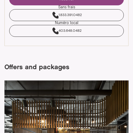
Sans frais
1.833.391.0482
Numéro local
403.648.0482
Offers and packages