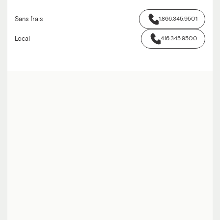
Sans frais
1.866.345.9501
Local
416.345.9500