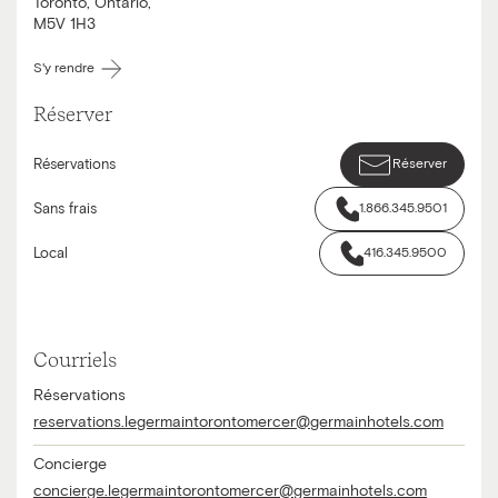
Toronto
,
Ontario
,
M5V 1H3
S'y rendre
Réserver
Réservations
Réserver
Sans frais
1.866.345.9501
Local
416.345.9500
Courriels
Réservations
reservations.legermaintorontomercer@germainhotels.com
Concierge
concierge.legermaintorontomercer@germainhotels.com