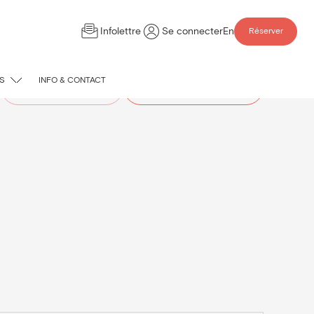
Infolettre
Se connecter
En
Réserver
S
INFO & CONTACT
Comparer les espaces
Demander une soumission