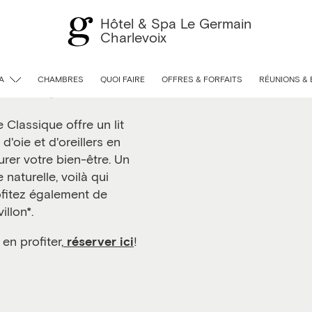
Hôtel & Spa Le Germain
Charlevoix
a Bergerie
A
CHAMBRES
QUOI FAIRE
OFFRES & FORFAITS
RÉUNIONS &
 Classique offre un lit
'oie et d'oreillers en
rer votre bien-être. Un
naturelle, voilà qui
ofitez également de
llon*.
en profiter,
réserver ici
!