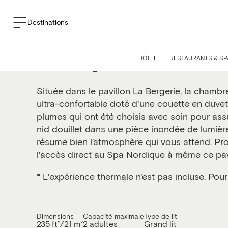
Destinations
Classique - Pavillon L
HÔTEL
RESTAURANTS & SP
Située dans le pavillon La Bergerie, la chambre
ultra-confortable doté d'une couette en duvet d
plumes qui ont été choisis avec soin pour assu
nid douillet dans une pièce inondée de lumière 
résume bien l’atmosphère qui vous attend. Pr
l'accès direct au Spa Nordique à même ce pavi
* L'expérience thermale n'est pas incluse. Pour 
Dimensions
Capacité maximale
Type de lit
235 ft²/21 m²
2 adultes
Grand lit