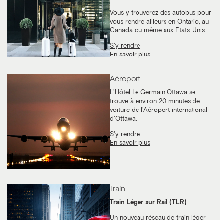
Vous y trouverez des autobus pour
vous rendre ailleurs en Ontario, au
Canada ou même aux États-Unis.
S'y rendre
En savoir plus
Aéroport
L'Hôtel Le Germain Ottawa se
trouve à environ 20 minutes de
voiture de l'Aéroport international
d'Ottawa.
S'y rendre
En savoir plus
Train
Train Léger sur Rail (TLR)
Un nouveau réseau de train léger