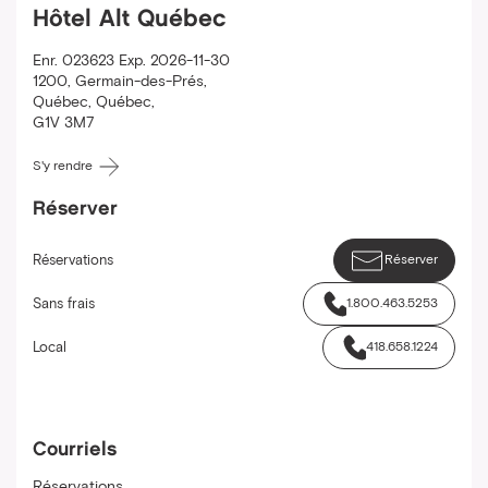
Hôtel Alt Québec
Enr. 023623 Exp. 2026-11-30
1200, Germain-des-Prés
,
Québec
,
Québec
,
G1V 3M7
S'y rendre
Réserver
Réservations
Réserver
Sans frais
1.800.463.5253
Local
418.658.1224
Courriels
Réservations