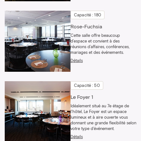
Capacité : 180
Rose-Fuchsia
Cette salle offre beaucoup
d’espace et convient à des
réunions d’affaires, conférences,
mariages et des événements.
Détails
Capacité : 50
Le Foyer 1
Idéalement situé au 7e étage de
l'hôtel, Le Foyer est un espace
lumineux et à aire ouverte vous
donnant une grande flexibilité selon
votre type d'événement.
Détails