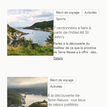
Récit de voyage
Activités
Sports
7 randonnées à faire à
partir de l’Hôtel Alt St.
John’s
Partez à la découverte du
meilleur de ce que la province
de Terre-Neuve a à offrir : des
paysages dramatiques, une
Détails
faune et une flore riches, l’air
salin de l’océan et cette
sensation incroyable de ne faire
qu’un avec la nature. Tout ça,
sans avoir à quitter la ville ou
Récit de voyage
presque. La ville de St. John’s est
Activités
le point de départ de nombreux
sentiers de randonnée à Terre-
À la découverte de
Neuve. Certains sont même
Terre-Neuve : nos lieux
accessibles à pied, à partir de
l’hôtel.
de séjour préférés