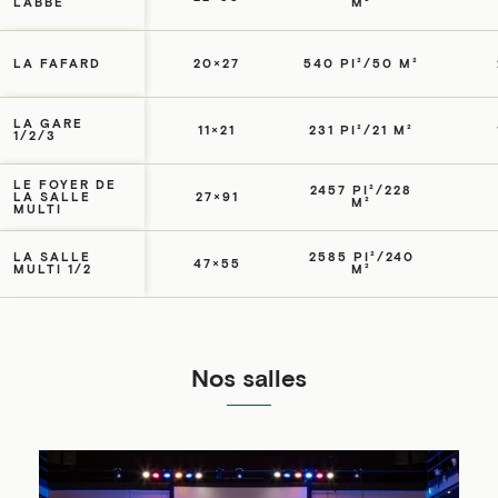
LABBÉ
M²
LA FAFARD
20×27
540 PI²/50 M²
LA GARE
11×21
231 PI²/21 M²
1/2/3
LE FOYER DE
2457 PI²/228
LA SALLE
27×91
M²
MULTI
LA SALLE
2585 PI²/240
47×55
MULTI 1/2
M²
Nos salles