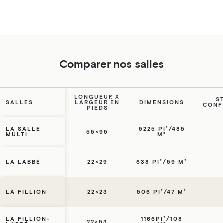
Comparer nos salles
LONGUEUR X
S
SALLES
LARGEUR EN
DIMENSIONS
CONF
PIEDS
LA SALLE
5225 PI²/485
55×95
MULTI
M²
LA LABBÉ
22×29
638 PI²/59 M²
LA FILLION
22×23
506 PI²/47 M²
LA FILLION-
1166PI²/108
22×53