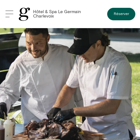
Hôtel & Spa Le Germain
Réserver
Charlevoix