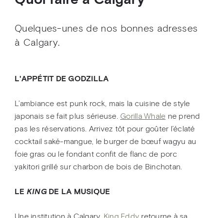
Quoi faire à Calgary
Quelques-unes de nos bonnes adresses
à Calgary.
L'APPÉTIT DE GODZILLA
L’ambiance est punk rock, mais la cuisine de style
japonais se fait plus sérieuse.
Gorilla Whale
ne prend
pas les réservations. Arrivez tôt pour goûter l’éclaté
cocktail saké-mangue, le burger de bœuf wagyu au
foie gras ou le fondant confit de flanc de porc
yakitori grillé sur charbon de bois de Binchotan.
LE
KING
DE LA MUSIQUE
Une institution à Calgary,
King Eddy
retourne à sa