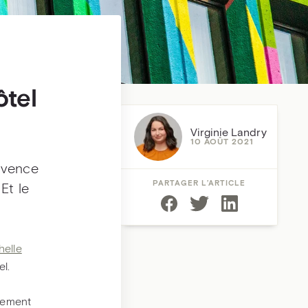
ôtel
Virginie Landry
10 AOÛT 2021
uvence
PARTAGER L’ARTICLE
Et le
helle
el.
brement