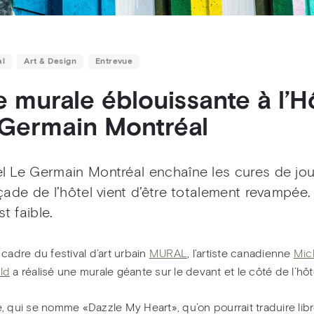
al
Art & Design
Entrevue
 murale éblouissante à l’H
Germain Montréal
el Le Germain Montréal enchaîne les cures de jo
açade de l’hôtel vient d’être totalement revampée. 
t faible.
 cadre du festival d’art urbain
MURAL
, l’artiste canadienne
Mic
ld
a réalisé une murale géante sur le devant et le côté de l’hôt
, qui se nomme «Dazzle My Heart», qu’on pourrait traduire li