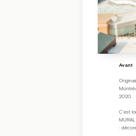
Avant
Origina
Montréa
2020.
C’est lo
MURAL q
: décore