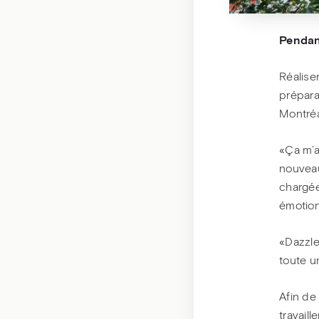
Penda
Réalise
prépara
Montréa
«Ça m’a
nouveau
chargée»
émotion
«Dazzle
toute u
Afin de
travail