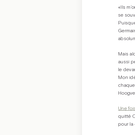
«Ils m’
se souvi
Puisque 
Germain
absolum
Mais al
aussi p
le deva
Mon idé
chaque 
Hoogvel
Une foi
quitté 
pour la