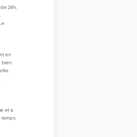
 de 24h,
.
 Le
nt en
 bien,
ille.
e
ge et a
 à temps