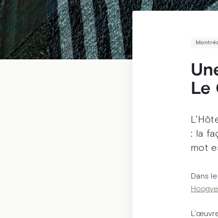
Montré
Une
Le 
L’Hôt
: la f
mot es
Dans le
Hoogve
L’œuvre