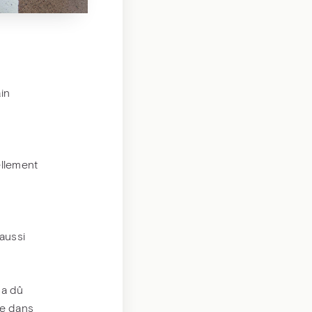
in
s
ellement
 aussi
 a dû
ue dans