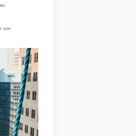
 au
e son