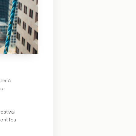
ler à
bre
estival
ent fou