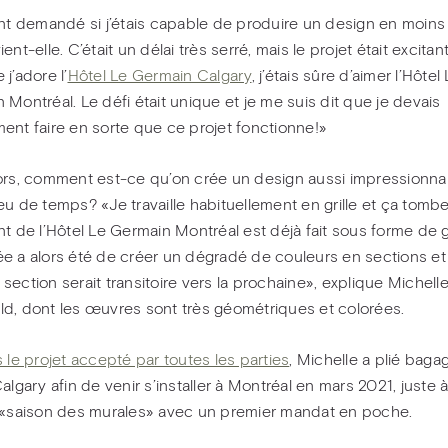
ont demandé si j’étais capable de produire un design en moins
ent-elle. C’était un délai très serré, mais le projet était excitant
j’adore l’
Hôtel Le Germain Calgary
, j’étais sûre d’aimer l’Hôtel
 Montréal. Le défi était unique et je me suis dit que je devais
ent faire en sorte que ce projet fonctionne!»
ors, comment est-ce qu’on crée un design aussi impressionna
eu de temps? «Je travaille habituellement en grille et ça tombe
nt de l’Hôtel Le Germain Montréal est déjà fait sous forme de gr
e a alors été de créer un dégradé de couleurs en sections et
section serait transitoire vers la prochaine», explique Michell
d, dont les œuvres sont très géométriques et colorées.
s le projet accepté par toutes les parties
, Michelle a plié baga
Calgary afin de venir s’installer à Montréal en mars 2021, juste
 «saison des murales» avec un premier mandat en poche.