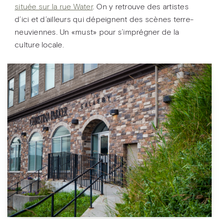
située sur la rue Water
. On y retrouve des artistes
d’ici et d’ailleurs qui dépeignent des scènes terre-
neuviennes. Un «must» pour s’imprégner de la
culture locale.