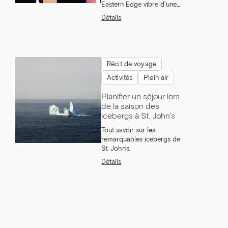
Eastern Edge vibre d’une
pratique d’arts
Détails
contemporains et d’une
ferveur collective.
Récit de voyage
Activités
Plein air
Planifier un séjour lors
de la saison des
icebergs à St. John’s
Tout savoir sur les
remarquables icebergs de
St. John's.
Détails