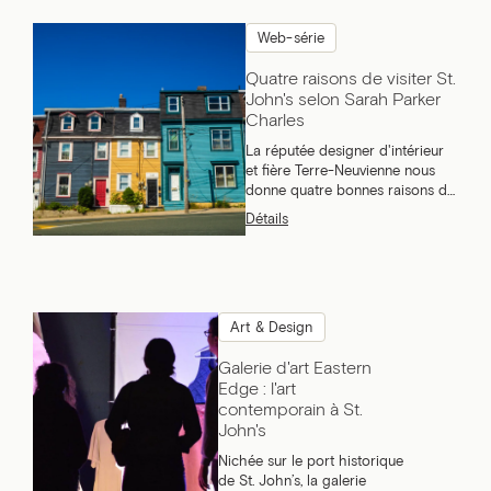
Web-série
Quatre raisons de visiter St.
John's selon Sarah Parker
Charles
La réputée designer d'intérieur
et fière Terre-Neuvienne nous
donne quatre bonnes raisons de
visiter «The Rock».
Détails
Art & Design
Galerie d'art Eastern
Edge : l'art
contemporain à St.
John's
Nichée sur le port historique
de St. John’s, la galerie