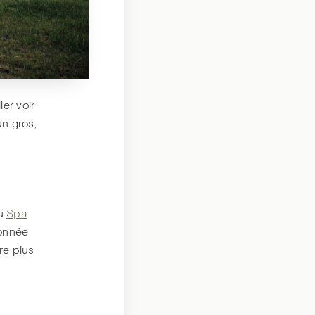
ler voir
un gros,
au
Spa
ronnée
re plus