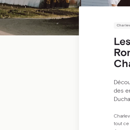
Charlev
Les
Ro
Cha
Découv
des e
Ducha
Charlev
tout ce