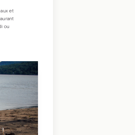
caux et
taurant
di ou