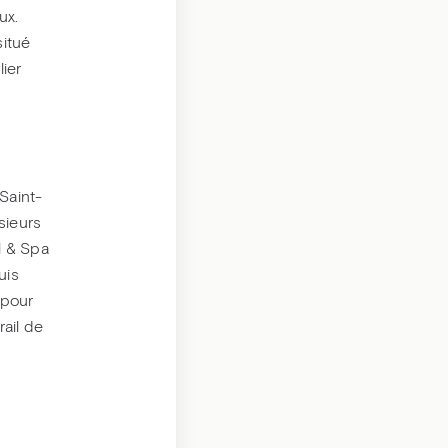
ux.
situé
lier
Saint-
sieurs
l & Spa
uis
 pour
ail de