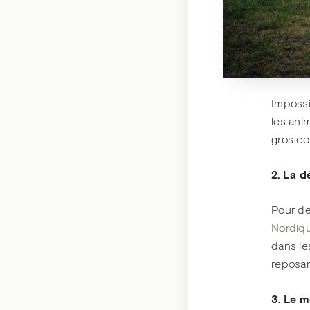
Impossi
les ani
gros co
2. La 
Pour de
Nordiq
dans le
reposa
3. Le 