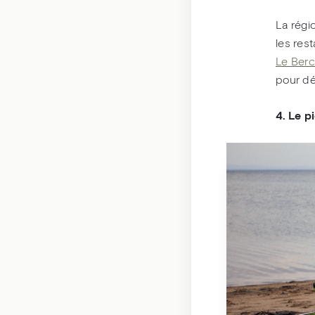
La régi
les res
Le Berc
pour dé
4. Le p