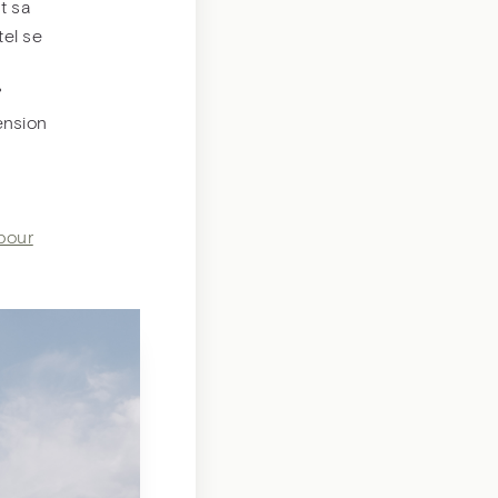
t sa
tel se
°
ension
pour