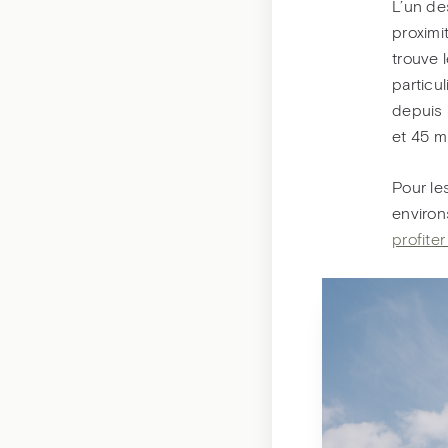
L’un de
proximi
trouve 
particu
depuis 
et 45 m
Pour le
environ
profiter