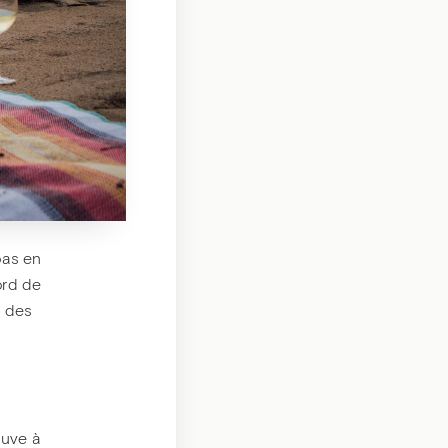
pas en
ord de
e des
ouve à