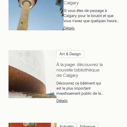
Calgary
Si vous êtes de passage à
Calgary pour le boulot et que
vous n’avez que quelques heures
pour profiter de la ville après
Détails
vos rencontres et réunions, voici
le trajet que nous vous
suggérons.
Art & Design
À la page: découvrez la
nouvelle bibliothèque
de Calgary
Découvrez ce bâtiment qui
est le plus important
investissement public de la
ville depuis les jeux
Détails
olympiques d’hiver de 1988.
Activités
Entrevue