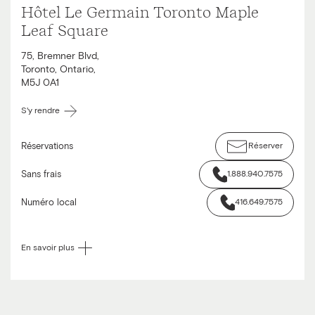
Hôtel Le Germain Toronto Maple
Leaf Square
75, Bremner Blvd
,
Toronto
,
Ontario
,
M5J 0A1
S'y rendre
Réservations
Réserver
Sans frais
1.888.940.7575
Numéro local
416.649.7575
En savoir plus