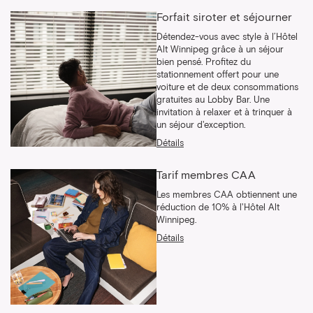
Forfait siroter et séjourner
Détendez-vous avec style à l’Hôtel
Alt Winnipeg grâce à un séjour
bien pensé. Profitez du
stationnement offert pour une
voiture et de deux consommations
gratuites au Lobby Bar. Une
invitation à relaxer et à trinquer à
un séjour d'exception.
Détails
Tarif membres CAA
Les membres CAA obtiennent une
réduction de 10% à l'Hôtel Alt
Winnipeg.
Détails