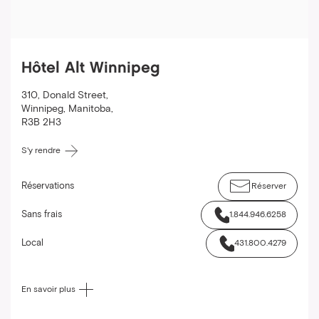
Hôtel Alt Winnipeg
310, Donald Street
,
Winnipeg
,
Manitoba
,
R3B 2H3
S'y rendre
Réservations
Réserver
Sans frais
1.844.946.6258
Local
431.800.4279
En savoir plus