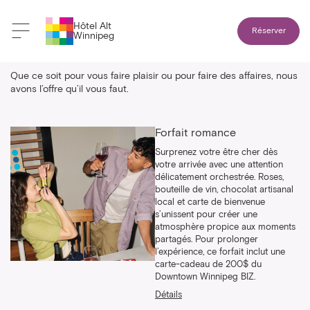
Hôtel Alt
Réserver
Winnipeg
Offres & forfaits
Que ce soit pour vous faire plaisir ou pour faire des affaires, nous
avons l’offre qu’il vous faut.
Forfait romance
Surprenez votre être cher dès
votre arrivée avec une attention
délicatement orchestrée. Roses,
bouteille de vin, chocolat artisanal
local et carte de bienvenue
s’unissent pour créer une
atmosphère propice aux moments
partagés. Pour prolonger
l’expérience, ce forfait inclut une
carte-cadeau de 200$ du
Downtown Winnipeg BIZ.
Détails