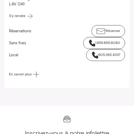
L4V 0A1
S'y rendre
Réservations
Réserver
Sans frais
1.855.855.6080
Local
905.362.4337
En savoir plus
Inscrivez-vous à notre infolettre