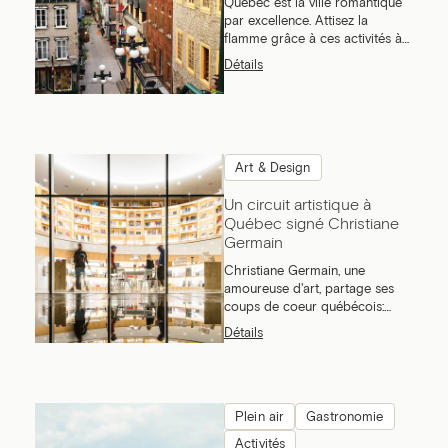
Québec est la ville romantique
par excellence. Attisez la
flamme grâce à ces activités à
faire en couple.
Détails
Art & Design
Un circuit artistique à
Québec signé Christiane
Germain
Christiane Germain, une
amoureuse d'art, partage ses
coups de coeur québécois:
artistes, musées, expositions,
Détails
galeries.
Plein air
Gastronomie
Activités