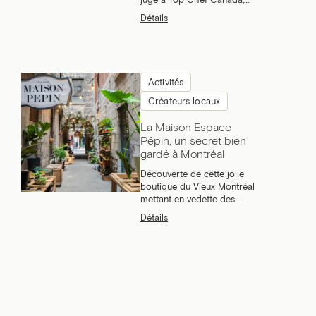
juge à Top Chef Canada,
Chris Nuttall-Smith, pour lui
Détails
faire découvrir Montréal.
Activités
Créateurs locaux
La Maison Espace
Pépin, un secret bien
gardé à Montréal
Découverte de cette jolie
boutique du Vieux Montréal
mettant en vedette des
produits locaux.
Détails