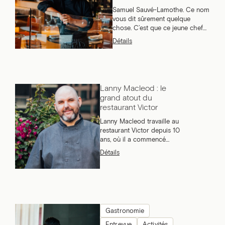
Samuel Sauvé-Lamothe. Ce nom
vous dit sûrement quelque
chose. C’est que ce jeune chef
aux multiples talents est passé
Détails
par plusieurs grandes cuisines
dans les dernières années : au
Laurie Raphaël à Montréal, au
Radicelle, son propre resto, et
maintenant au restaurant Le
Lanny Macleod : le
Boulevardier, situé dans l’Hôtel
grand atout du
Le Germain Montréal.
restaurant Victor
Lanny Macleod travaille au
restaurant Victor depuis 10
ans, où il a commencé
comme sous-chef avant
Détails
d’en devenir le chef exécutif.
Gastronomie
Entrevue
Activités