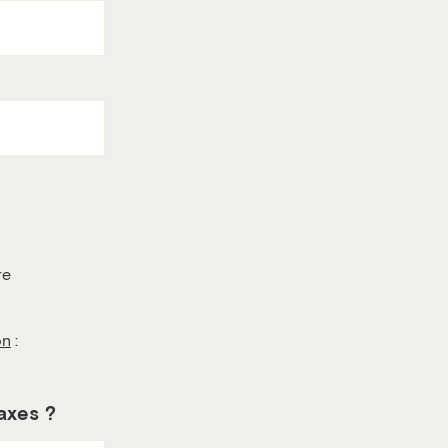
re
on
:
 axes ?