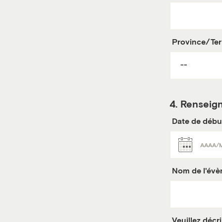
Province/Terr
4.
Renseign
Date de débu
Nom de l'év
Veuillez décr