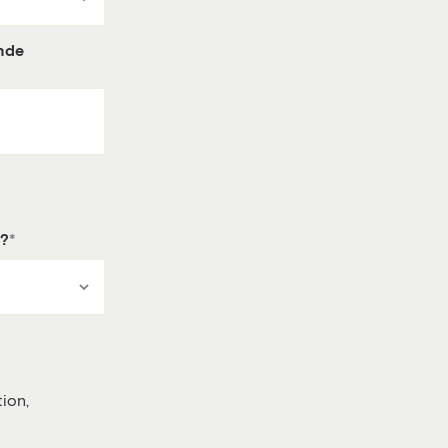
nde
 ?
ion,