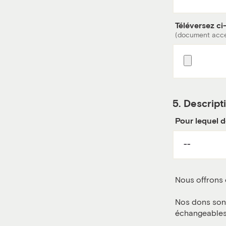
Téléversez c
(document acc
5.
Descript
Pour lequel d
Nous offrons c
Nos dons sont
échangeables 